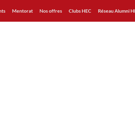
nts
Mentorat
Nos offres
Clubs HEC
Réseau Alumni 