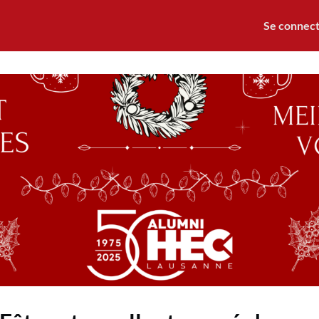
nts
Mentorat
Nos offres
Se connec
Alumni HEC
Notre Association
Cotisation