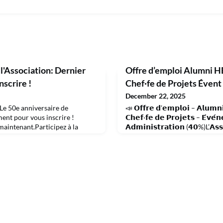
l'Association: Dernier
Offre d’emploi Alumni H
scrire !
Chef·fe de Projets Éven
December 22, 2025
Le 50e anniversaire de
📣 𝗢𝗳𝗳𝗿𝗲 𝗱’𝗲𝗺𝗽𝗹𝗼𝗶 – 𝗔𝗹𝘂𝗺𝗻
ent pour vous inscrire !
𝗖𝗵𝗲𝗳·𝗳𝗲 𝗱𝗲 𝗣𝗿𝗼𝗷𝗲𝘁𝘀 – 𝗘́𝘃𝗲́
maintenant.Participez à la
𝗔𝗱𝗺𝗶𝗻𝗶𝘀𝘁𝗿𝗮𝘁𝗶𝗼𝗻 (𝟰𝟬%)L’𝗔𝘀𝘀
ck to Campus" pour fêter les 50
𝗛𝗘𝗖 𝗟𝗮𝘂𝘀𝗮𝗻𝗻𝗲, qui anime u
!Pour l’occasion, retrouvons-
𝗱𝗲 𝟭𝟱’𝟬𝟬𝟬 𝗱𝗶𝗽𝗹𝗼̂𝗺𝗲́·𝗲·𝘀
é : sur le campus. Les couloirs
recrute son/sa futur·e :👉 𝗖𝗵𝗲𝗳·
 BFSH1) se transformeront en
 souv