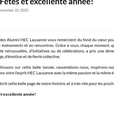
 Fêtes et excellente année!
December 22, 2025
n des Alumni HEC Lausanne vous remercient du fond du cœur pou
 événements et en rencontres. Grâce à vous, chaque moment, qu’
de retrouvailles, d’initiatives ou de célébrations, a pris une dim
ge, d’émotion et de fierté collective.
tinuons sur cette belle lancée,
rassemblons-nous, inspirons-nou
ons vivre l’esprit
HEC Lausanne avec la même passion et la même é
écrit cette belle page de notre histoire, et à très vite pour les proch
et excellente année!