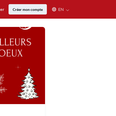
Select an available language
ter
EN
Créer mon compte