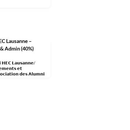
EC Lausanne –
t & Admin (40%)
𝗶 𝗛𝗘𝗖 𝗟𝗮𝘂𝘀𝗮𝗻𝗻𝗲/
𝗲𝗺𝗲𝗻𝘁𝘀 𝗲𝘁
𝗼𝗰𝗶𝗮𝘁𝗶𝗼𝗻 𝗱𝗲𝘀 𝗔𝗹𝘂𝗺𝗻𝗶
n réseau de plus de 𝗣𝗹𝘂𝘀
 en Suisse et à l’international,
𝗲 𝗱𝗲 𝗣