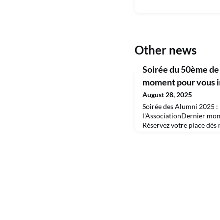
Other news
Soirée du 50ème de 
moment pour vous in
August 28, 2025
Soirée des Alumni 2025 : 
l'AssociationDernier mom
Réservez votre place dès 
soirée exceptionnelle "Ba
ans de votre Association 
nous là où tout a commenc
d’Internef (anciennement
capsule temporelle, entre