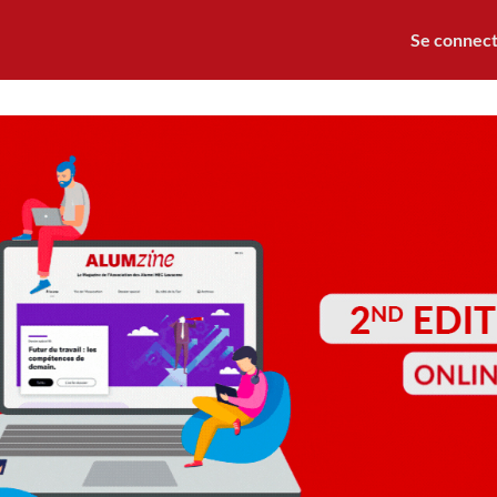
nts
Mentorat
Nos offres
Se connec
Alumni HEC
Notre Association
Cotisation