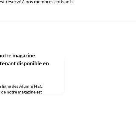
st réservé à nos membres cotisants.
notre magazine
tenant disponible en
n ligne des Alumni HEC
 de notre magazine est
 ligne!Nouveauté pour cette
embres de l'Association des
uvent temporairement la
re connecté sur son compte Alumni