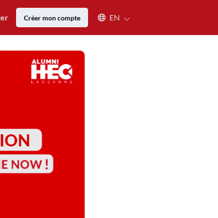
Select an available language
ter
EN
Créer mon compte