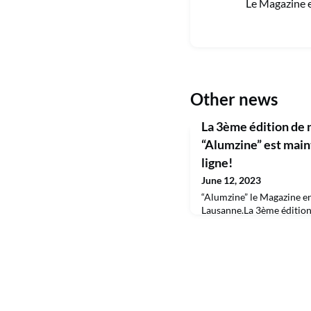
Le Magazine e
Other news
La 3ème édition de 
“Alumzine” est main
ligne!
June 12, 2023
“Alumzine” le Magazine e
Lausanne.La 3ème édition
maintenant disponible en
édition: l'ensemble des m
Alumni HEC Lausanne pe
parcourir. Il suffit d'êt
HEC.Lire le magazine