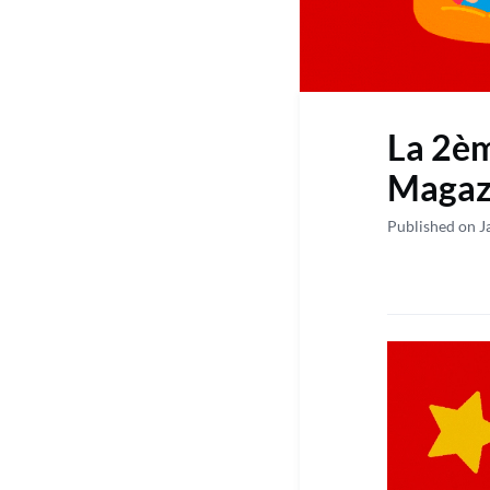
La 2èm
Magazi
Published on J