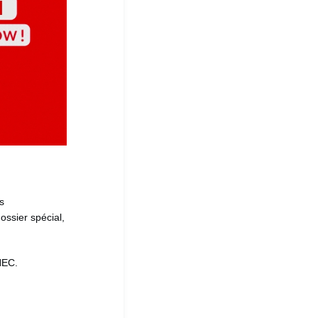
s
ssier spécial,
HEC.